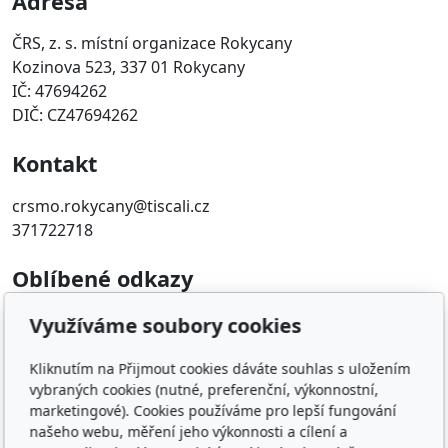
Adresa
ČRS, z. s. místní organizace Rokycany
Kozinova 523, 337 01 Rokycany
IČ: 47694262
DIČ: CZ47694262
Kontakt
crsmo.rokycany@tiscali.cz
371722718
Oblíbené odkazy
Západočeský územní svaz
Využíváme soubory cookies
Časopis rybářství
Přihlášení RIS
Kliknutím na Přijmout cookies dáváte souhlas s uložením
vybraných cookies (nutné, preferenční, výkonnostní,
marketingové). Cookies používáme pro lepší fungování
© 2026
ČRS, z. s. místní organizace Rokycany
našeho webu, měření jeho výkonnosti a cílení a