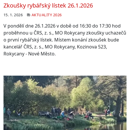
Zkoušky rybářský lístek 26.1.2026
15. 1. 2026
AKTUALITY 2026
V pondělí dne 26.1.2026 v době od 16:30 do 17:30 hod
proběhnou u ČRS,
z. s., MO Rokycany zkoušky uchazečů
o první rybářský lístek. Místem
konání zkoušek bude
kancelář ČRS, z. s., MO Rokycany, Kozinova 523,
Rokycany - Nové Město.