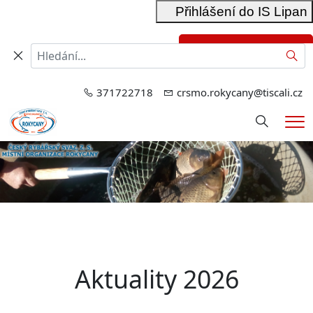
Přihlášení do IS Lipan
Přihlášení do RIS
Hled
371722718
crsmo.rokycany@tiscali.cz
Hledání
Me
Aktuality 2026