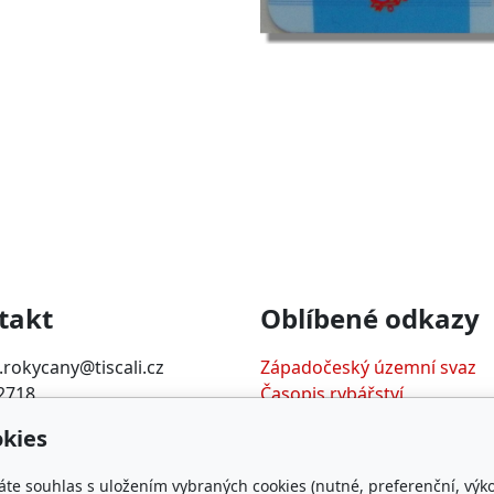
takt
Oblíbené odkazy
rokycany@tiscali.cz
Západočeský územní svaz
2718
Časopis rybářství
Přihlášení RIS
kies
áte souhlas s uložením vybraných cookies (nutné, preferenční, výk