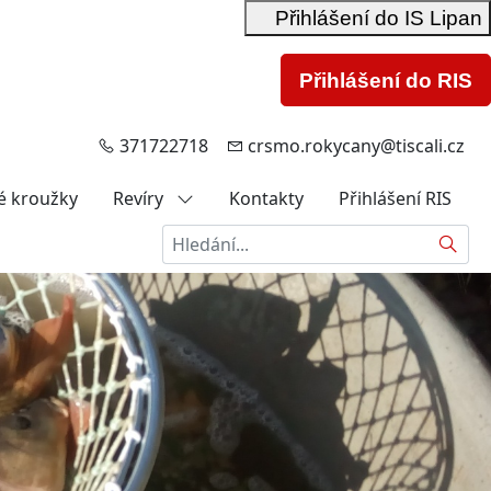
Přihlášení do IS Lipan
Přihlášení do RIS
371722718
crsmo.rokycany@tiscali.cz
é kroužky
Revíry
Kontakty
Přihlášení RIS
Hledat