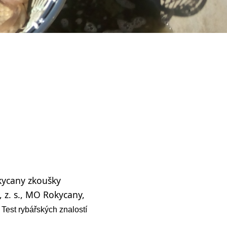
kycany zkoušky
 z. s., MO Rokycany,
Test rybářských znalostí