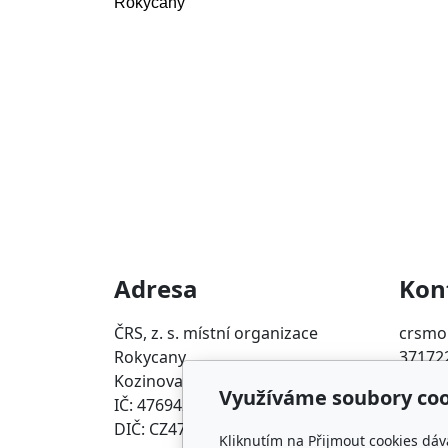
Rokycany
Adresa
Kon
ČRS, z. s. místní organizace
crsmo.
Rokycany
37172
Kozinova 523, 337 01 Rokycany
Využíváme soubory coo
IČ: 47694262
DIČ: CZ47694262
Kliknutím na Přijmout cookies dáv