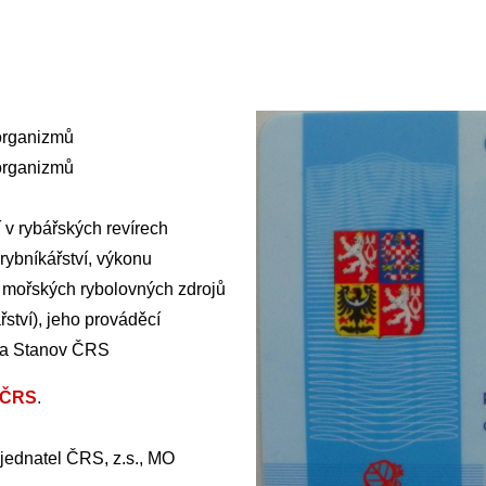
 organizmů
 organizmů
 v rybářských revírech
rybníkářství, výkonu
ě mořských rybolovných zdrojů
ství), jeho prováděcí
í a Stanov ČRS
 ČRS
.
 jednatel ČRS, z.s., MO