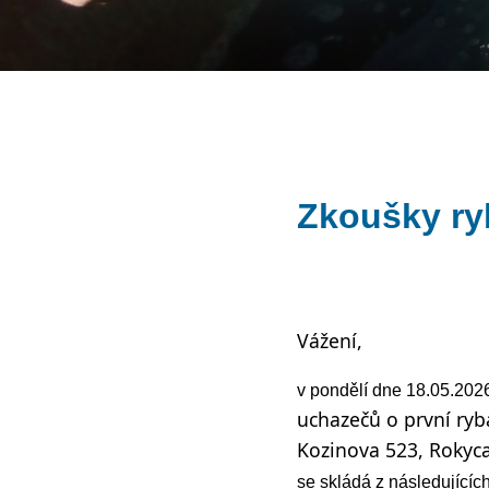
Zkoušky ryb
Vážení,
v pondělí dne 18.05.202
uchazečů o první ryb
Kozinova 523, Rokyca
se skládá z následujícíc