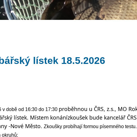
ářský lístek 18.5.2026
proběhnou u ČRS, z.
s., MO Ro
6 v době od 16:30 do 17:30
ářský lístek. Místem konání
zkoušek bude kancelář ČRS,
ny -
Nové Město.
Zkoušky probíhají formou písemného testu. 
h okruhů: