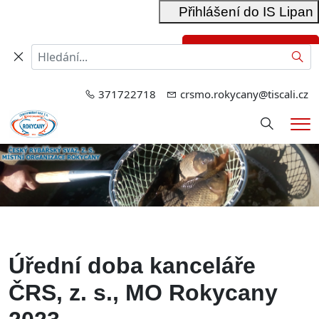
Přihlášení do IS Lipan
Přihlášení do RIS
Hled
371722718
crsmo.rokycany@tiscali.cz
Hledání
Me
Úřední doba kanceláře
ČRS, z. s., MO Rokycany