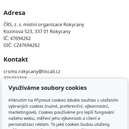
Adresa
ČRS, z. s. místní organizace Rokycany
Kozinova 523, 337 01 Rokycany
IČ: 47694262
DIČ: CZ47694262
Kontakt
crsmo.rokycany@tiscali.cz
371722718
Využíváme soubory cookies
Oblíbené odkazy
Kliknutím na Přijmout cookies dáváte souhlas s uložením
Západočeský územní svaz
vybraných cookies (nutné, preferenční, výkonnostní,
Časopis rybářství
marketingové). Cookies používáme pro lepší fungování
Přihlášení RIS
našeho webu, měření jeho výkonnosti a cílení a
personalizaci reklam. To jaké cookies budou uloženy,