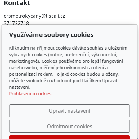
Kontakt
crsmo.rokycany@tiscali.cz
371722718
Využíváme soubory cookies
Oblíbené odkazy
Kliknutím na Přijmout cookies dáváte souhlas s uložením
Západočeský územní svaz
vybraných cookies (nutné, preferenční, výkonnostní,
Časopis rybářství
marketingové). Cookies používáme pro lepší fungování
Přihlášení RIS
našeho webu, měření jeho výkonnosti a cílení a
personalizaci reklam. To jaké cookies budou uloženy,
můžete svobodně rozhodnout pod tlačítkem Upravit
© 2026
ČRS, z. s. místní organizace Rokycany
nastavení.
Běží na
inPage
s AI
Prohlášení o cookies.
Děkujeme za podporu činnosti MO a
hlavně za podporu
Upravit nastavení
dětských rybářských kroužků
Odmítnout cookies