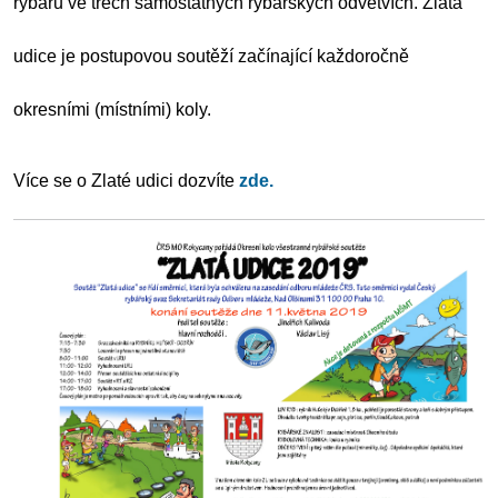
rybářů ve třech samostatných rybářských odvětvích. Zlatá
udice je postupovou soutěží začínající každoročně
okresními (místními) koly.
Více se o Zlaté udici dozvíte
zde.