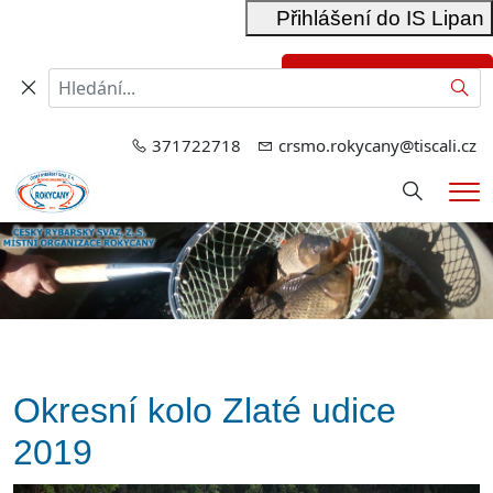
Přihlášení do IS Lipan
Přihlášení do RIS
Hled
371722718
crsmo.rokycany@tiscali.cz
Hledání
Me
Okresní kolo Zlaté udice
2019