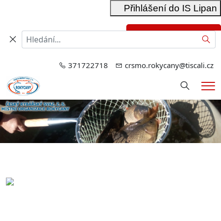
Přihlášení do IS Lipan
Přihlášení do RIS
Hled
371722718
crsmo.rokycany@tiscali.cz
Hledání
Me