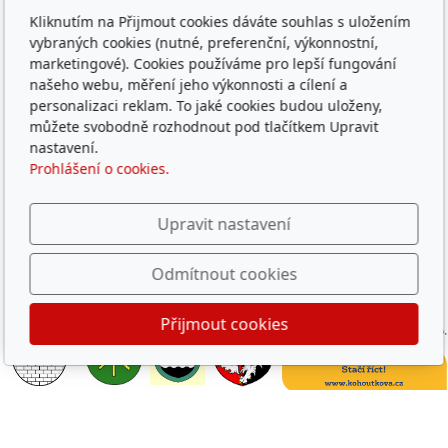
Oblíbené odkazy
Kliknutím na Přijmout cookies dáváte souhlas s uložením
vybraných cookies (nutné, preferenční, výkonnostní,
Západočeský územní svaz
marketingové). Cookies používáme pro lepší fungování
Časopis rybářství
našeho webu, měření jeho výkonnosti a cílení a
Přihlášení RIS
personalizaci reklam. To jaké cookies budou uloženy,
můžete svobodně rozhodnout pod tlačítkem Upravit
nastavení.
© 2026
ČRS, z. s. místní organizace Rokycany
Prohlášení o cookies.
Běží na
inPage
s AI
Upravit nastavení
Děkujeme za podporu činnosti MO a
hlavně za podporu
dětských rybářských kroužků
Odmítnout cookies
Přijmout cookies
Obec
Město
Město
Město
Vodohospodářská
Dobřív
Hrádek
Rokycany
Mirošov