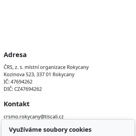
Adresa
ČRS, z. s. místní organizace Rokycany
Kozinova 523, 337 01 Rokycany
IČ: 47694262
DIČ: CZ47694262
Kontakt
crsmo.rokycany@tiscali.cz
371722718
Využíváme soubory cookies