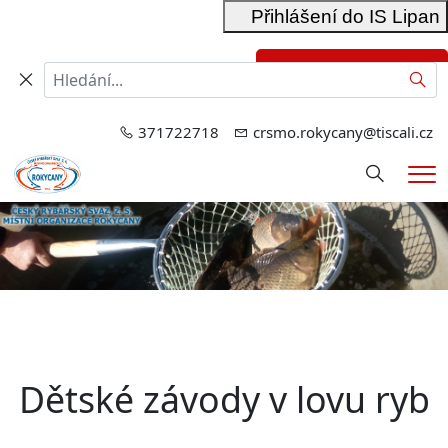
Přihlášení do IS Lipan
Přihlášení do RIS
Hled
371722718
crsmo.rokycany@tiscali.cz
Hledání
Me
Dětské závody v lovu ryb