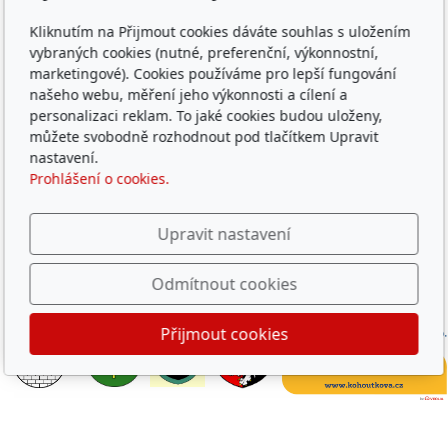
Oblíbené odkazy
Kliknutím na Přijmout cookies dáváte souhlas s uložením
Západočeský územní svaz
vybraných cookies (nutné, preferenční, výkonnostní,
marketingové). Cookies používáme pro lepší fungování
Časopis rybářství
našeho webu, měření jeho výkonnosti a cílení a
Přihlášení RIS
personalizaci reklam. To jaké cookies budou uloženy,
můžete svobodně rozhodnout pod tlačítkem Upravit
nastavení.
© 2026
ČRS, z. s. místní organizace Rokycany
Prohlášení o cookies.
Běží na
inPage
s AI
Děkujeme za podporu činnosti MO a
hlavně za podporu
Upravit nastavení
dětských rybářských kroužků
Odmítnout cookies
Přijmout cookies
Obec
Město
Město
Město
Vodohospodářská
Dobřív
Hrádek
Rokycany
Mirošov