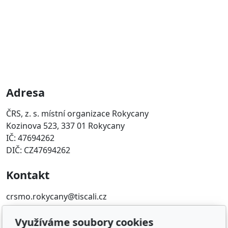
Adresa
ČRS, z. s. místní organizace Rokycany
Kozinova 523, 337 01 Rokycany
IČ: 47694262
DIČ: CZ47694262
Kontakt
crsmo.rokycany@tiscali.cz
371722718
Využíváme soubory cookies