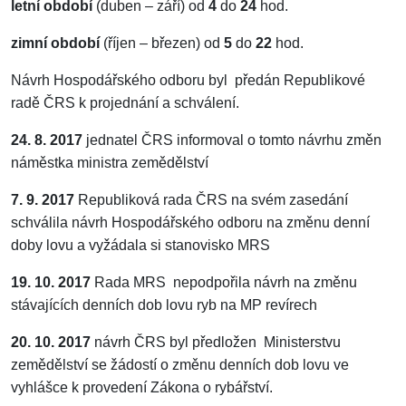
letní období
(duben – září) od
4
do
24
hod.
zimní období
(říjen – březen) od
5
do
22
hod.
Návrh Hospodářského odboru byl předán Republikové
radě ČRS k projednání a schválení.
24. 8. 2017
jednatel ČRS informoval o tomto návrhu změn
náměstka ministra zemědělství
7. 9. 2017
Republiková rada ČRS na svém zasedání
schválila návrh Hospodářského odboru na změnu denní
doby lovu a vyžádala si stanovisko MRS
19. 10. 2017
Rada MRS nepodpořila návrh na změnu
stávajících denních dob lovu ryb na MP revírech
20. 10. 2017
návrh ČRS byl předložen Ministerstvu
zemědělství se žádostí o změnu denních dob lovu ve
vyhlášce k provedení Zákona o rybářství.