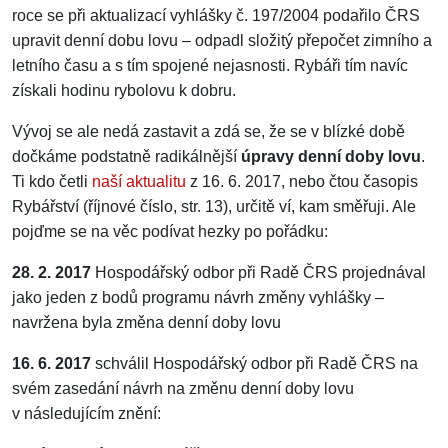
roce se při aktualizací vyhlášky č. 197/2004 podařilo ČRS
upravit denní dobu lovu – odpadl složitý přepočet zimního a
letního času a s tím spojené nejasnosti. Rybáři tím navíc
získali hodinu rybolovu k dobru.
Vývoj se ale nedá zastavit a zdá se, že se v blízké době
dočkáme podstatně radikálnější
úpravy denní doby lovu
.
Ti kdo četli
naší aktualitu
z 16. 6. 2017, nebo čtou časopis
Rybářství (říjnové číslo, str. 13), určitě ví, kam směřuji. Ale
pojďme se na věc podívat hezky po pořádku:
28. 2. 2017
Hospodářský odbor při Radě ČRS projednával
jako jeden z bodů programu návrh změny vyhlášky –
navržena byla změna denní doby lovu
16. 6. 2017
schválil Hospodářský odbor při Radě ČRS na
svém zasedání návrh na změnu denní doby lovu
v následujícím znění: