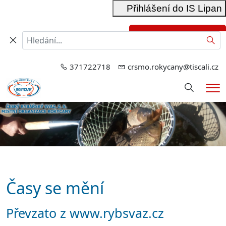
Přihlášení do IS Lipan
Přihlášení do RIS
Hled
371722718
crsmo.rokycany@tiscali.cz
Hledání
Me
Časy se mění
Převzato z www.rybsvaz.cz