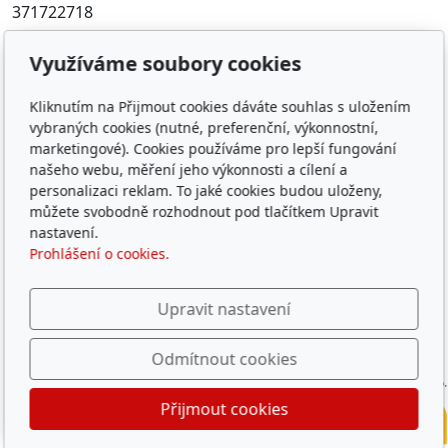
371722718
Oblíbené odkazy
Využíváme soubory cookies
Západočeský územní svaz
Kliknutím na Přijmout cookies dáváte souhlas s uložením
Časopis rybářství
vybraných cookies (nutné, preferenční, výkonnostní,
Přihlášení RIS
marketingové). Cookies používáme pro lepší fungování
našeho webu, měření jeho výkonnosti a cílení a
personalizaci reklam. To jaké cookies budou uloženy,
můžete svobodně rozhodnout pod tlačítkem Upravit
© 2026
ČRS, z. s. místní organizace Rokycany
nastavení.
Běží na
inPage
s AI
Prohlášení o cookies.
Děkujeme za podporu činnosti MO a
hlavně za podporu
dětských rybářských kroužků
Upravit nastavení
Odmítnout cookies
Přijmout cookies