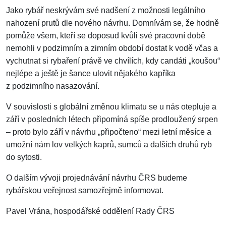
Jako rybář neskrývám své nadšení z možnosti legálního
nahození prutů dle nového návrhu. Domnívám se, že hodně
pomůže všem, kteří se doposud kvůli své pracovní době
nemohli v podzimním a zimním období dostat k vodě včas a
vychutnat si rybaření právě ve chvílích, kdy candáti „koušou“
nejlépe a ještě je šance ulovit nějakého kapříka
z podzimního nasazování.
V souvislosti s globální změnou klimatu se u nás otepluje a
září v posledních létech připomíná spíše prodloužený srpen
– proto bylo září v návrhu „připočteno“ mezi letní měsíce a
umožní nám lov velkých kaprů, sumců a dalších druhů ryb
do sytosti.
O dalším vývoji projednávání návrhu ČRS budeme
rybářskou veřejnost samozřejmě informovat.
Pavel Vrána, hospodářské oddělení Rady ČRS