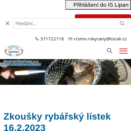
Přihlášení do IS Lipan
Přihlášení do RIS
Hled
371722718
crsmo.rokycany@tiscali.cz
Hledání
Me
Zkoušky rybářský lístek
16.2.2023