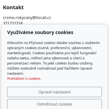
Kontakt
crsmo.rokycany@tiscali.cz
371722718
Využíváme soubory cookies
Oblíbené odkazy
Kliknutím na Přijmout cookies dáváte souhlas s uložením
Západočeský územní svaz
vybraných cookies (nutné, preferenční, výkonnostní,
Časopis rybářství
marketingové). Cookies používáme pro lepší fungování
Přihlášení RIS
našeho webu, měření jeho výkonnosti a cílení a
personalizaci reklam. To jaké cookies budou uloženy,
můžete svobodně rozhodnout pod tlačítkem Upravit
© 2026
ČRS, z. s. místní organizace Rokycany
nastavení.
Běží na
inPage
s AI
Prohlášení o cookies.
Děkujeme za podporu činnosti MO a
hlavně za podporu
Upravit nastavení
dětských rybářských kroužků
Odmítnout cookies