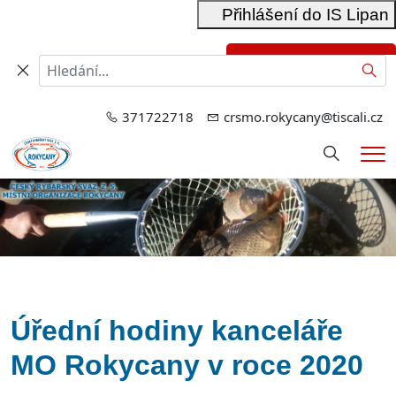
Přihlášení do IS Lipan
Přihlášení do RIS
Hled
371722718
crsmo.rokycany@tiscali.cz
Hledání
Me
Úřední hodiny kanceláře
MO Rokycany v roce 2020