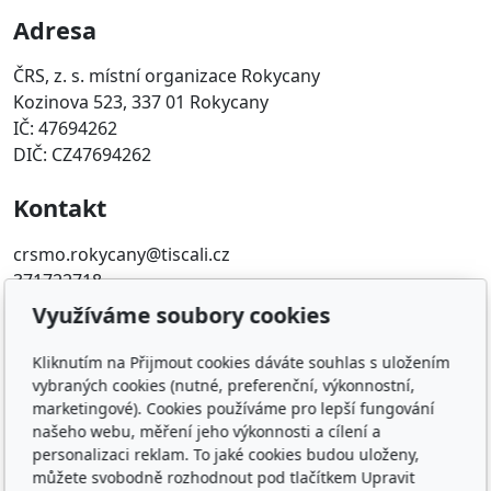
Adresa
ČRS, z. s. místní organizace Rokycany
Kozinova 523, 337 01 Rokycany
IČ: 47694262
DIČ: CZ47694262
Kontakt
crsmo.rokycany@tiscali.cz
371722718
Využíváme soubory cookies
Oblíbené odkazy
Kliknutím na Přijmout cookies dáváte souhlas s uložením
Západočeský územní svaz
vybraných cookies (nutné, preferenční, výkonnostní,
Časopis rybářství
marketingové). Cookies používáme pro lepší fungování
Přihlášení RIS
našeho webu, měření jeho výkonnosti a cílení a
personalizaci reklam. To jaké cookies budou uloženy,
můžete svobodně rozhodnout pod tlačítkem Upravit